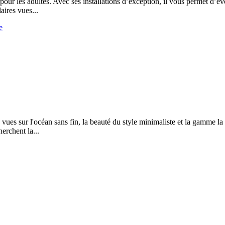
our les adultes. Avec ses installations d’exception, il vous permet d’é
aires vues...
e
ues sur l'océan sans fin, la beauté du style minimaliste et la gamme la
erchent la...