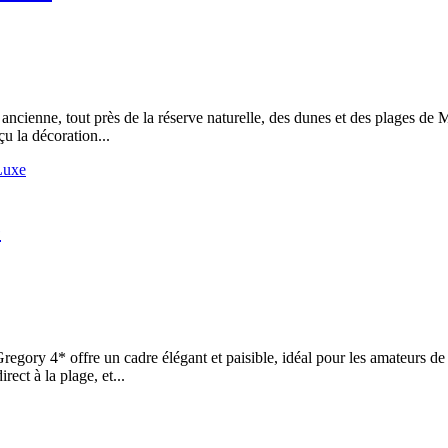
cienne, tout près de la réserve naturelle, des dunes et des plages de Ma
çu la décoration...
Luxe
e
ory 4* offre un cadre élégant et paisible, idéal pour les amateurs de go
ct à la plage, et...