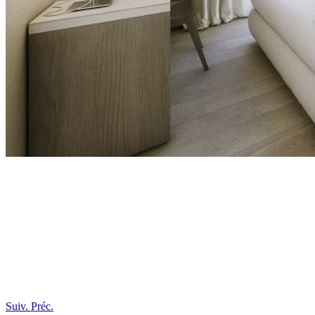
Suiv.
Préc.