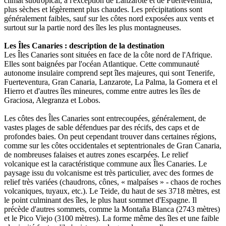
climat subtropical, à l'exception de Lanzarote et de Fuerteventura,
plus sèches et légèrement plus chaudes. Les précipitations sont
généralement faibles, sauf sur les côtes nord exposées aux vents et
surtout sur la partie nord des îles les plus montagneuses.
Les Îles Canaries : description de la destination
Les Îles Canaries sont situées en face de la côte nord de l'Afrique.
Elles sont baignées par l'océan Atlantique. Cette communauté
autonome insulaire comprend sept îles majeures, qui sont Tenerife,
Fuerteventura, Gran Canaria, Lanzarote, La Palma, la Gomera et el
Hierro et d'autres îles mineures, comme entre autres les îles de
Graciosa, Alegranza et Lobos.
Les côtes des Îles Canaries sont entrecoupées, généralement, de
vastes plages de sable défendues par des récifs, des caps et de
profondes baies. On peut cependant trouver dans certaines régions,
comme sur les côtes occidentales et septentrionales de Gran Canaria,
de nombreuses falaises et autres zones escarpées. Le relief
volcanique est la caractéristique commune aux Îles Canaries. Le
paysage issu du volcanisme est très particulier, avec des formes de
relief très variées (chaudrons, cônes, « malpaíses » - chaos de roches
volcaniques, tuyaux, etc.). Le Teide, du haut de ses 3718 mètres, est
le point culminant des îles, le plus haut sommet d'Espagne. Il
précède d'autres sommets, comme la Montaña Blanca (2743 mètres)
et le Pico Viejo (3100 mètres). La forme même des îles et une faible