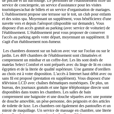
de piscine et un bar/lounge. Le personnel de l'établissement offre un
service de conciergerie, un service d'assistance pour les visites
touristiques/achat de billets et un service d'organisation de mariages.
L'établissement propose une terrasse sur le toit, un club pour enfants
et des soins spa. Moyennant un supplément, vous bénéficierez d'une
navette vers et depuis l'aéroport (disponible sur demande). Vous
disposez d'un accès gratuit au parking (avec service de voiturier) de
l'établissement. L'établissement peut vous proposer de conserver
l'accès au parking après votre départ, moyennant un supplément. Il
s'agit d'un établissement non-fumeur.
Les chambres donnent sur un balcon avec vue sur l'océan ou sur le
jardin. Les 469 chambres de l'établissement sont climatisées et
comprennent un minibar et un coffre-fort. Les lits sont dotés de
matelas Select Comfort et sont préparés avec du linge de lit en coton
égyptien et de la literie de qualité supérieure. Une gamme d'oreillers
au choix est à votre disposition. L'accès à Internet haut débit avec ou
sans fil est proposé (prestation en supplément). Vous disposez d'une
télévision LCD avec chaînes thématiques numériques. De plus, un
bureau, des journaux gratuits et une ligne téléphonique directe sont
disponibles dans toutes les chambres. Les salles de bain
comprennent une baignoire et une douche séparées avec une pomme
de douche amovible, un pèse-personne, des peignoirs et des articles
de toilette de luxe. Les chambres ont également des pantoufles et un
miroir de maquillage. Un service de massage en chambre, une literie