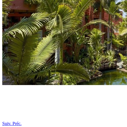
Suiv.
Préc.