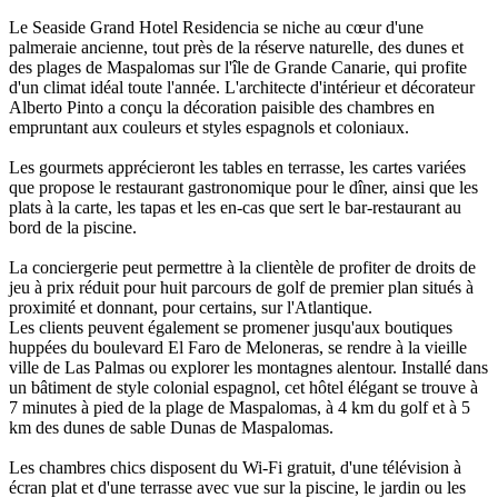
Le Seaside Grand Hotel Residencia se niche au cœur d'une
palmeraie ancienne, tout près de la réserve naturelle, des dunes et
des plages de Maspalomas sur l'île de Grande Canarie, qui profite
d'un climat idéal toute l'année. L'architecte d'intérieur et décorateur
Alberto Pinto a conçu la décoration paisible des chambres en
empruntant aux couleurs et styles espagnols et coloniaux.
Les gourmets apprécieront les tables en terrasse, les cartes variées
que propose le restaurant gastronomique pour le dîner, ainsi que les
plats à la carte, les tapas et les en-cas que sert le bar-restaurant au
bord de la piscine.
La conciergerie peut permettre à la clientèle de profiter de droits de
jeu à prix réduit pour huit parcours de golf de premier plan situés à
proximité et donnant, pour certains, sur l'Atlantique.
Les clients peuvent également se promener jusqu'aux boutiques
huppées du boulevard El Faro de Meloneras, se rendre à la vieille
ville de Las Palmas ou explorer les montagnes alentour. Installé dans
un bâtiment de style colonial espagnol, cet hôtel élégant se trouve à
7 minutes à pied de la plage de Maspalomas, à 4 km du golf et à 5
km des dunes de sable Dunas de Maspalomas.
Les chambres chics disposent du Wi-Fi gratuit, d'une télévision à
écran plat et d'une terrasse avec vue sur la piscine, le jardin ou les