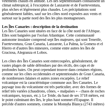
vêtements chauds en altitude. Les îles septentrionales connaissent un
climat subtropical, à l'exception de Lanzarote et de Fuerteventura,
plus sèches et légèrement plus chaudes. Les précipitations sont
généralement faibles, sauf sur les côtes nord exposées aux vents et
surtout sur la partie nord des îles les plus montagneuses.
Les Îles Canaries : description de la destination
Les Îles Canaries sont situées en face de la côte nord de l'Afrique.
Elles sont baignées par l'océan Atlantique. Cette communauté
autonome insulaire comprend sept îles majeures, qui sont Tenerife,
Fuerteventura, Gran Canaria, Lanzarote, La Palma, la Gomera et el
Hierro et d'autres îles mineures, comme entre autres les îles de
Graciosa, Alegranza et Lobos.
Les côtes des Îles Canaries sont entrecoupées, généralement, de
vastes plages de sable défendues par des récifs, des caps et de
profondes baies. On peut cependant trouver dans certaines régions,
comme sur les côtes occidentales et septentrionales de Gran Canaria,
de nombreuses falaises et autres zones escarpées. Le relief
volcanique est la caractéristique commune aux Îles Canaries. Le
paysage issu du volcanisme est très particulier, avec des formes de
relief très variées (chaudrons, cônes, « malpaíses » - chaos de roches
volcaniques, tuyaux, etc.). Le Teide, du haut de ses 3718 mètres, est
le point culminant des îles, le plus haut sommet d'Espagne. Il
précède d'autres sommets, comme la Montaña Blanca (2743 mètres)