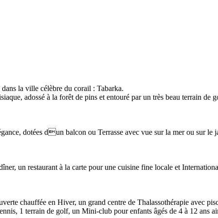
 dans la ville célèbre du corail : Tabarka.
siaque, adossé à la forêt de pins et entouré par un très beau terrain de 
égance, dotées dun balcon ou Terrasse avec vue sur la mer ou sur le ja
 dîner, un restaurant à la carte pour une cuisine fine locale et Internatio
couverte chauffée en Hiver, un grand centre de Thalassothérapie avec pis
e Tennis, 1 terrain de golf, un Mini-club pour enfants âgés de 4 à 12 a