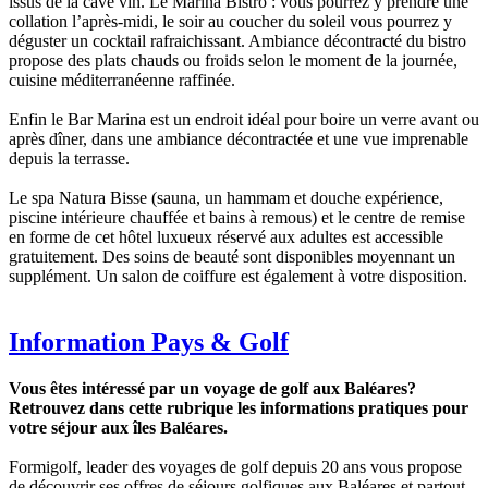
issus de la cave vin. Le Marina Bistro : vous pourrez y prendre une
collation l’après-midi, le soir au coucher du soleil vous pourrez y
déguster un cocktail rafraichissant. Ambiance décontracté du bistro
propose des plats chauds ou froids selon le moment de la journée,
cuisine méditerranéenne raffinée.
Enfin le Bar Marina est un endroit idéal pour boire un verre avant ou
après dîner, dans une ambiance décontractée et une vue imprenable
depuis la terrasse.
Le spa Natura Bisse (sauna, un hammam et douche expérience,
piscine intérieure chauffée et bains à remous) et le centre de remise
en forme de cet hôtel luxueux réservé aux adultes est accessible
gratuitement. Des soins de beauté sont disponibles moyennant un
supplément. Un salon de coiffure est également à votre disposition.
Information Pays & Golf
Vous êtes intéressé par un voyage de golf aux Baléares?
Retrouvez dans cette rubrique les informations pratiques pour
votre séjour aux îles Baléares.
Formigolf, leader des voyages de golf depuis 20 ans vous propose
de découvrir ses offres de séjours golfiques aux Baléares et partout