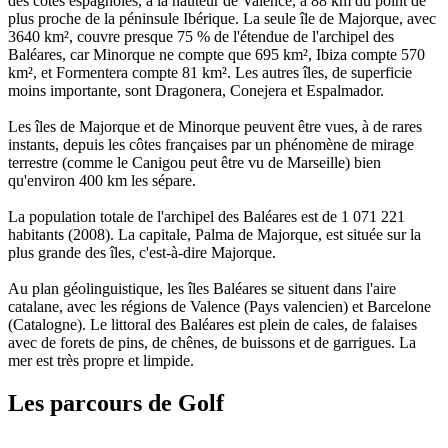
des côtes espagnoles, à la hauteur de Valence, à 88 km du point de
plus proche de la péninsule Ibérique. La seule île de Majorque, avec
3640 km², couvre presque 75 % de l'étendue de l'archipel des
Baléares, car Minorque ne compte que 695 km², Ibiza compte 570
km², et Formentera compte 81 km². Les autres îles, de superficie
moins importante, sont Dragonera, Conejera et Espalmador.
Les îles de Majorque et de Minorque peuvent être vues, à de rares
instants, depuis les côtes françaises par un phénomène de mirage
terrestre (comme le Canigou peut être vu de Marseille) bien
qu'environ 400 km les sépare.
La population totale de l'archipel des Baléares est de 1 071 221
habitants (2008). La capitale, Palma de Majorque, est située sur la
plus grande des îles, c'est-à-dire Majorque.
Au plan géolinguistique, les îles Baléares se situent dans l'aire
catalane, avec les régions de Valence (Pays valencien) et Barcelone
(Catalogne). Le littoral des Baléares est plein de cales, de falaises
avec de forets de pins, de chênes, de buissons et de garrigues. La
mer est très propre et limpide.
Les parcours de Golf