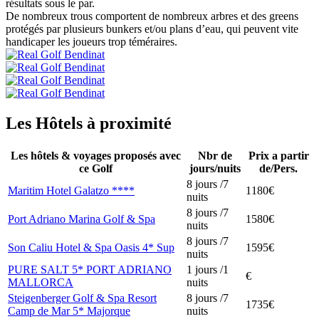
résultats sous le par.
De nombreux trous comportent de nombreux arbres et des greens
protégés par plusieurs bunkers et/ou plans d’eau, qui peuvent vite
handicaper les joueurs trop téméraires.
Les Hôtels à proximité
Les hôtels & voyages proposés avec
Nbr de
Prix a partir
ce Golf
jours/nuits
de/Pers.
8 jours /7
Maritim Hotel Galatzo ****
1180€
nuits
8 jours /7
Port Adriano Marina Golf & Spa
1580€
nuits
8 jours /7
Son Caliu Hotel & Spa Oasis 4* Sup
1595€
nuits
PURE SALT 5* PORT ADRIANO
1 jours /1
€
MALLORCA
nuits
Steigenberger Golf & Spa Resort
8 jours /7
1735€
Camp de Mar 5* Majorque
nuits