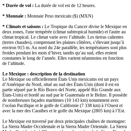
* Durée de vol :
La durée de vol est de 12 heures.
* Monnaie :
Monnaie Peso mexicain ($) (MXN)
* Climats et saisons :
Le Tropique du Cancer divise le Mexique en
deux zones, l'une tempérée (climat subtropical humide) et l'autre au
climat tropical. Le climat varie avec l’altitude. Les tierras calientes
(terres chaudes), comprenant les plaines côtières, s’élevant jusqu’à
environ 915 m. Au nord du 24e parallèle, les températures sont plus
froides pendant les mois d’hiver, tandis qu’au sud, elles restent
constantes le long de l’année. Elles varient néanmoins en fonction
de l’altitude.
Le Mexique : description de la destination
Le Mexique ou officiellement États Unis mexicains est un pays
d’Amérique du Nord, situé au sud des États-Unis (dont il est en
partie séparé par le Río Bravo del Norte, appelé Río Grande aux
États-Unis) et bordé au sud par le Guatemala et le Belize. Il possède
de nombreuses façades maritimes (10 143 km) notamment avec
l’océan Pacifique et le golfe de Californie (7 338 km) à l’Ouest et
avec la mer des Caraïbes et le golfe du Mexique (2805 km) à l’Est.
Le Mexique est traversé par deux principales chaînes de montagne:
La Sierra Madre Occidentale et la Sierra Madre Orientale. La Sierra