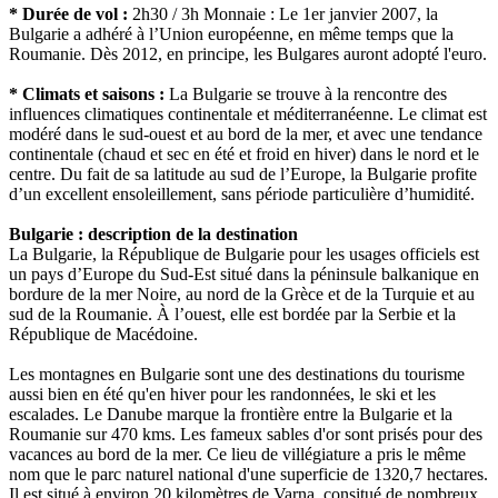
* Durée de vol :
2h30 / 3h Monnaie : Le 1er janvier 2007, la
Bulgarie a adhéré à l’Union européenne, en même temps que la
Roumanie. Dès 2012, en principe, les Bulgares auront adopté l'euro.
* Climats et saisons :
La Bulgarie se trouve à la rencontre des
influences climatiques continentale et méditerranéenne. Le climat est
modéré dans le sud-ouest et au bord de la mer, et avec une tendance
continentale (chaud et sec en été et froid en hiver) dans le nord et le
centre. Du fait de sa latitude au sud de l’Europe, la Bulgarie profite
d’un excellent ensoleillement, sans période particulière d’humidité.
Bulgarie : description de la destination
La Bulgarie, la République de Bulgarie pour les usages officiels est
un pays d’Europe du Sud-Est situé dans la péninsule balkanique en
bordure de la mer Noire, au nord de la Grèce et de la Turquie et au
sud de la Roumanie. À l’ouest, elle est bordée par la Serbie et la
République de Macédoine.
Les montagnes en Bulgarie sont une des destinations du tourisme
aussi bien en été qu'en hiver pour les randonnées, le ski et les
escalades. Le Danube marque la frontière entre la Bulgarie et la
Roumanie sur 470 kms. Les fameux sables d'or sont prisés pour des
vacances au bord de la mer. Ce lieu de villégiature a pris le même
nom que le parc naturel national d'une superficie de 1320,7 hectares.
Il est situé à environ 20 kilomètres de Varna, consitué de nombreux