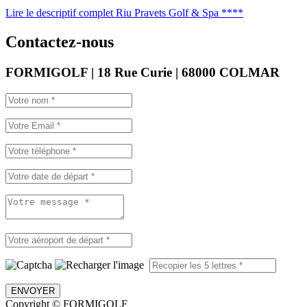
Lire le descriptif complet Riu Pravets Golf & Spa ****
Contactez-nous
FORMIGOLF | 18 Rue Curie | 68000 COLMAR
ENVOYER
Copyright © FORMIGOLF