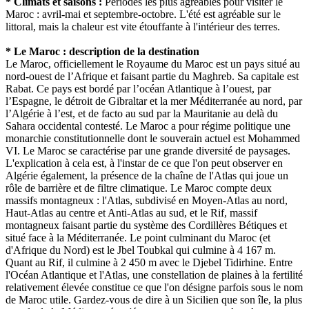
* Climats et saisons :
Périodes les plus agréables pour visiter le
Maroc : avril-mai et septembre-octobre. L'été est agréable sur le
littoral, mais la chaleur est vite étouffante à l'intérieur des terres.
* Le Maroc : description de la destination
Le Maroc, officiellement le Royaume du Maroc est un pays situé au
nord-ouest de l’Afrique et faisant partie du Maghreb. Sa capitale est
Rabat. Ce pays est bordé par l’océan Atlantique à l’ouest, par
l’Espagne, le détroit de Gibraltar et la mer Méditerranée au nord, par
l’Algérie à l’est, et de facto au sud par la Mauritanie au delà du
Sahara occidental contesté. Le Maroc a pour régime politique une
monarchie constitutionnelle dont le souverain actuel est Mohammed
VI. Le Maroc se caractérise par une grande diversité de paysages.
L'explication à cela est, à l'instar de ce que l'on peut observer en
Algérie également, la présence de la chaîne de l'Atlas qui joue un
rôle de barrière et de filtre climatique. Le Maroc compte deux
massifs montagneux : l'Atlas, subdivisé en Moyen-Atlas au nord,
Haut-Atlas au centre et Anti-Atlas au sud, et le Rif, massif
montagneux faisant partie du système des Cordillères Bétiques et
situé face à la Méditerranée. Le point culminant du Maroc (et
d'Afrique du Nord) est le Jbel Toubkal qui culmine à 4 167 m.
Quant au Rif, il culmine à 2 450 m avec le Djebel Tidirhine. Entre
l'Océan Atlantique et l'Atlas, une constellation de plaines à la fertilité
relativement élevée constitue ce que l'on désigne parfois sous le nom
de Maroc utile. Gardez-vous de dire à un Sicilien que son île, la plus