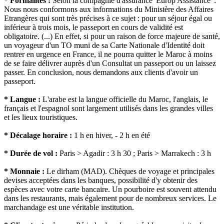
* Formalités :
Selon la compagnie d'assurance 'Europ Assistance' :
Nous nous conformons aux informations du Ministère des Affaires
Etrangères qui sont très précises à ce sujet : pour un séjour égal ou
inférieur à trois mois, le passeport en cours de validité est
obligatoire. (...) En effet, si pour un raison de force majeure de santé,
un voyageur d'un TO muni de sa Carte Nationale d'Identité doit
rentrer en urgence en France, il ne pourra quitter le Maroc à moins
de se faire délivrer auprès d'un Consultat un passeport ou un laissez
passer. En conclusion, nous demandons aux clients d'avoir un
passeport.
* Langue :
L'arabe est la langue officielle du Maroc, l'anglais, le
français et l'espagnol sont largement utilisés dans les grandes villes
et les lieux touristiques.
* Décalage horaire :
1 h en hiver, - 2 h en été
* Durée de vol :
Paris > Agadir : 3 h 30 ; Paris > Marrakech : 3 h
* Monnaie :
Le dirham (MAD). Chèques de voyage et principales
devises acceptées dans les banques, possibilité d'y obtenir des
espèces avec votre carte bancaire. Un pourboire est souvent attendu
dans les restaurants, mais également pour de nombreux services. Le
marchandage est une véritable institution.