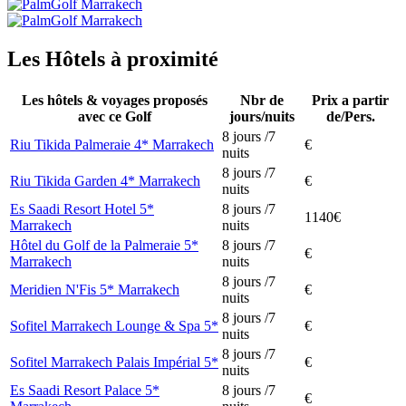
Les Hôtels à proximité
Les hôtels & voyages proposés
Nbr de
Prix a partir
avec ce Golf
jours/nuits
de/Pers.
8 jours /7
Riu Tikida Palmeraie 4* Marrakech
€
nuits
8 jours /7
Riu Tikida Garden 4* Marrakech
€
nuits
Es Saadi Resort Hotel 5*
8 jours /7
1140€
Marrakech
nuits
Hôtel du Golf de la Palmeraie 5*
8 jours /7
€
Marrakech
nuits
8 jours /7
Meridien N'Fis 5* Marrakech
€
nuits
8 jours /7
Sofitel Marrakech Lounge & Spa 5*
€
nuits
8 jours /7
Sofitel Marrakech Palais Impérial 5*
€
nuits
Es Saadi Resort Palace 5*
8 jours /7
€