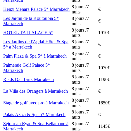
Marrakech
nuits
8 jours /7
Kenzi Menara Palace 5* Marrakech
€
nuits
Les Jardin de la Koutoubia 5*
8 jours /7
€
Marrakech
nuits
8 jours /7
HOTEL TAJ PALACE 5*
1910€
nuits
Les Jardins de l'Agdal Hôtel & Spa
8 jours /7
€
5* à Marrakech
nuits
8 jours /7
Palm Plaza & Spa 5* à Marrakech
€
nuits
Palmeraie Golf Palace 5*
8 jours /7
1070€
Marrakech
nuits
8 jours /7
Riads Dar Tarik Marrakech
1190€
nuits
8 jours /7
La Villa des Orangers à Marrakech
€
nuits
8 jours /7
Stage de golf avec pro à Marrakech
1650€
nuits
8 jours /7
Palais Aziza & Spa 5* Marrakech
€
nuits
Séjour au Ryad & Spa Bellamane à
8 jours /7
1145€
Marrakech
nuits