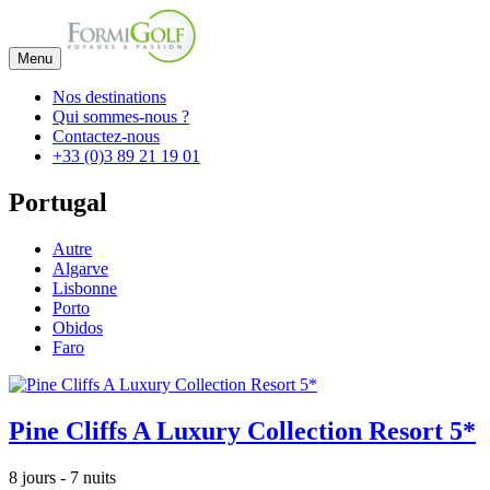
Menu
Nos destinations
Qui sommes-nous ?
Contactez-nous
+33 (0)3 89 21 19 01
Portugal
Autre
Algarve
Lisbonne
Porto
Obidos
Faro
Pine Cliffs A Luxury Collection Resort 5*
8 jours - 7 nuits