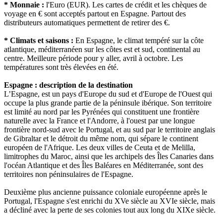
* Monnaie :
l'Euro (EUR). Les cartes de crédit et les chèques de
voyage en € sont acceptés partout en Espagne. Partout des
distributeurs automatiques permettent de retirer des €.
* Climats et saisons :
En Espagne, le climat tempéré sur la côte
atlantique, méditerranéen sur les côtes est et sud, continental au
centre. Meilleure période pour y aller, avril à octobre. Les
températures sont très élevées en été.
Espagne : description de la destination
L’Espagne, est un pays d'Europe du sud et d'Europe de l'Ouest qui
occupe la plus grande partie de la péninsule ibérique. Son territoire
est limité au nord par les Pyrénées qui constituent une frontière
naturelle avec la France et l'Andorre, à l'ouest par une longue
frontière nord-sud avec le Portugal, et au sud par le territoire anglais
de Gibraltar et le détroit du même nom, qui sépare le continent
européen de l'Afrique. Les deux villes de Ceuta et de Melilla,
limitrophes du Maroc, ainsi que les archipels des Îles Canaries dans
l'océan Atlantique et des Îles Baléares en Méditerranée, sont des
territoires non péninsulaires de l'Espagne.
Deuxième plus ancienne puissance coloniale européenne après le
Portugal, l'Espagne s'est enrichi du XVe siècle au XVIe siècle, mais
a décliné avec la perte de ses colonies tout aux long du XIXe siècle.