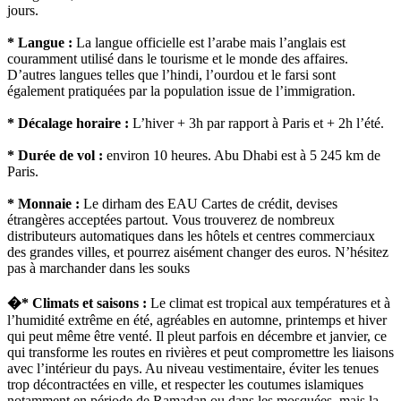
jours.
* Langue :
La langue officielle est l’arabe mais l’anglais est
couramment utilisé dans le tourisme et le monde des affaires.
D’autres langues telles que l’hindi, l’ourdou et le farsi sont
également pratiquées par la population issue de l’immigration.
* Décalage horaire :
L’hiver + 3h par rapport à Paris et + 2h l’été.
* Durée de vol :
environ 10 heures. Abu Dhabi est à 5 245 km de
Paris.
* Monnaie :
Le dirham des EAU Cartes de crédit, devises
étrangères acceptées partout. Vous trouverez de nombreux
distributeurs automatiques dans les hôtels et centres commerciaux
des grandes villes, et pourrez aisément changer des euros. N’hésitez
pas à marchander dans les souks
�* Climats et saisons :
Le climat est tropical aux températures et à
l’humidité extrême en été, agréables en automne, printemps et hiver
qui peut même être venté. Il pleut parfois en décembre et janvier, ce
qui transforme les routes en rivières et peut compromettre les liaisons
avec l’intérieur du pays. Au niveau vestimentaire, éviter les tenues
trop décontractées en ville, et respecter les coutumes islamiques
notamment en période de Ramadan ou dans les mosquées, mais la