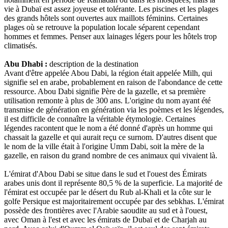
vie à Dubaï est assez joyeuse et tolérante. Les piscines et les plages
des grands hôtels sont ouvertes aux maillots féminins. Certaines
plages où se retrouve la population locale séparent cependant
hommes et femmes. Penser aux lainages légers pour les hôtels trop
climatisés.
Abu Dhabi :
description de la destination
Avant d'être appelée Abou Dabi, la région était appelée Milh, qui
signifie sel en arabe, probablement en raison de l'abondance de cette
ressource. Abou Dabi signifie Père de la gazelle, et sa première
utilisation remonte à plus de 300 ans. L'origine du nom ayant été
transmise de génération en génération via les poèmes et les légendes,
il est difficile de connaître la véritable étymologie. Certaines
légendes racontent que le nom a été donné d'après un homme qui
chassait la gazelle et qui aurait reçu ce surnom. D'autres disent que
le nom de la ville était à l'origine Umm Dabi, soit la mère de la
gazelle, en raison du grand nombre de ces animaux qui vivaient là.
L'émirat d'Abou Dabi se situe dans le sud et l'ouest des Émirats
arabes unis dont il représente 80,5 % de la superficie. La majorité de
l'émirat est occupée par le désert du Rub al-Khali et la côte sur le
golfe Persique est majoritairement occupée par des sebkhas. L'émirat
possède des frontières avec l'Arabie saoudite au sud et à l'ouest,
avec Oman à l'est et avec les émirats de Dubaï et de Charjah au