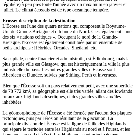
régulière) à peu près toute l'année avec un maximum en janvier et
juillet. Le climat écossais est de type océanique tempéré.
Ecosse: description de la destination
L'Écosse est l'une des quatre nations qui composent le Royaume-
Uni de Grande-Bretagne et d'Irlande du Nord. C'est également l'une
des six « nations celtiques ». Occupant le nord de la Grande-
Bretagne, l'Ecosse est également constituée par un ensemble de
petits archipels : Hébrides, Orcades, Shetland, etc.
Sa capitale, centre financier et administratif, est Édimbourg, mais la
plus grande ville est Glasgow, qui est historiquement la ville la plus
industrielle du pays. Les autres grandes villes d'Ecosse sont
Aberdeen et Dundee, suivies par Stirling, Perth et Inverness.
Bien que l'Écosse soit un pays relativement petit, avec une superficie
de 78 772 km², sa géographie est elle très variée, allant des lowlands
ruraux aux highlands désertiques, et des grandes villes aux îles
inhabitées.
La géomorphologie de l'Écosse a été formée par l'action des plaques
tectoniques, puis par l'érosion résultant de la glaciation. La
principale division de l'Écosse est la ligne de faille des Highlands
qui sépare le territoire entre les Highlands au nord et à l'ouest, et les
Lowlands au sud et à l'est. Les Highlands sont principalement