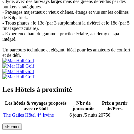
Clyde, avec des fairways larges mais des greens défendus par des
bunkers stratégiques.
- Paysages majestueux : vieux chênes, étangs et vue sur les collines
de Kilpatrick.
- Trous phares : le 13e (par 3 surplombant la rivière) et le 18e (par 5
final spectaculaire).
- Expérience haut de gamme : practice éclairé, academy et spa
intégré.
Un parcours technique et élégant, idéal pour les amateurs de confort
et de défi.
Les Hôtels à proximité
Les hôtels & voyages proposés
Nbr de
Prix a partir
avec ce Golf
jours/nuits
de/Pers.
The Gailes Hôtel 4* Irvine
6 jours /5 nuits
2075€
×
Fermer