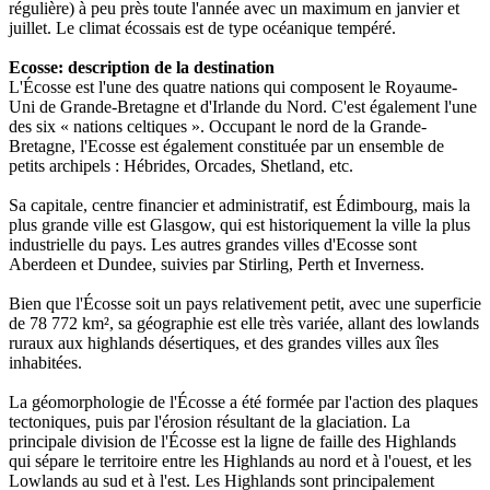
régulière) à peu près toute l'année avec un maximum en janvier et
juillet. Le climat écossais est de type océanique tempéré.
Ecosse: description de la destination
L'Écosse est l'une des quatre nations qui composent le Royaume-
Uni de Grande-Bretagne et d'Irlande du Nord. C'est également l'une
des six « nations celtiques ». Occupant le nord de la Grande-
Bretagne, l'Ecosse est également constituée par un ensemble de
petits archipels : Hébrides, Orcades, Shetland, etc.
Sa capitale, centre financier et administratif, est Édimbourg, mais la
plus grande ville est Glasgow, qui est historiquement la ville la plus
industrielle du pays. Les autres grandes villes d'Ecosse sont
Aberdeen et Dundee, suivies par Stirling, Perth et Inverness.
Bien que l'Écosse soit un pays relativement petit, avec une superficie
de 78 772 km², sa géographie est elle très variée, allant des lowlands
ruraux aux highlands désertiques, et des grandes villes aux îles
inhabitées.
La géomorphologie de l'Écosse a été formée par l'action des plaques
tectoniques, puis par l'érosion résultant de la glaciation. La
principale division de l'Écosse est la ligne de faille des Highlands
qui sépare le territoire entre les Highlands au nord et à l'ouest, et les
Lowlands au sud et à l'est. Les Highlands sont principalement