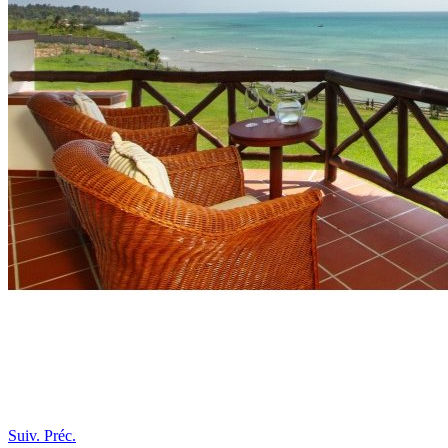
Suiv.
Préc.