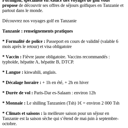
Formigolf, spécialiste en Alsace des voyages de golf vous
propose
de découvrir ses offres de séjours golfiques en Tanzanie et
partout dans le monde.
Découvrez nos voyages golf en Tanzanie
Tanzanie : renseignements pratiques
* Formalité de police :
Passeport en cours de validité (valable 6
mois après le retour) et visa obligatoire
* Vaccin :
Fièvre jaune obligatoire. Vaccins recommandés :
typhoïde, hépatite A, hépatite B, DTCP.
* Langue :
kiswahili, anglais.
* Décalage horaire :
+ 1h en été, + 2h en hiver
* Durée de vol :
Paris-Dar es-Salaam : environ 12h
* Monnaie :
Le shilling Tanzanien (Tsh) 1€ = environ 2 000 Tsh
* Climats et saisons :
la meilleure saison pour un séjour en
Tanzanie est la saison sèche qui s’étend de mai-juin à septembre-
octobre.