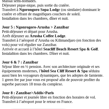
Massaï semi-nomades.
Déjeuner pique-nique, puis sortie du cratère.
Transfert à
Ngorongoro Sopa Lodg
e (ou similaire) dominant le
cratère et offrant de magnifiques couchers de soleil.
Installation dans les chambres, dîner et nuit.
Jour 5 : Ngonrogoro-Arusha > Zanzibar
Petit-déjeuner et départ pour Arusha.
Arrêt déjeuner au
Arusha Coffee Lodge
.
Transfert à l’aéroport d’Arusha ou Kilimandjaro (en fonction des
vols) pour vol régulier sur Zanzibar.
Arrivée et accueil à l’hôtel
Seacliff Beach Resort Spa & Golf
.
Instalaltion dans les chambres. Dîner et nuit.
Jour 6 & 7 : Zanzibar
Séjour libre en ½ pension. Avec son architecture originale et ses
équipements modernes, l’
hôtel Sea Cliff Resort & Spa
séduira
aussi bien les voyageurs dynamiques, que les adeptes de farniente.
1 green fee par jour vous est proposé afin de pouvoir profiter du
superbe parcours 18 trous du complexe.
Jour 8 : Zanzibar>Addis>Paris
Petit-déjeuner et journée libre en fonction des horaires de vol.
Transfert à l’aéroport pour le retour en France.