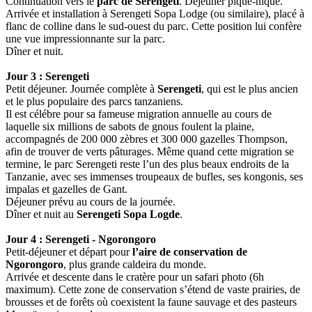
Continuation vers le
parc de Serengeti
. Déjeuner pique-nique.
Arrivée et installation à Serengeti Sopa Lodge (ou similaire), placé à
flanc de colline dans le sud-ouest du parc. Cette position lui confère
une vue impressionnante sur la parc.
Dîner et nuit.
Jour 3 : Serengeti
Petit déjeuner. Journée complète à
Serengeti
, qui est le plus ancien
et le plus populaire des parcs tanzaniens.
Il est célébre pour sa fameuse migration annuelle au cours de
laquelle six millions de sabots de gnous foulent la plaine,
accompagnés de 200 000 zèbres et 300 000 gazelles Thompson,
afin de trouver de verts pâturages. Même quand cette migration se
termine, le parc Serengeti reste l’un des plus beaux endroits de la
Tanzanie, avec ses immenses troupeaux de bufles, ses kongonis, ses
impalas et gazelles de Gant.
Déjeuner prévu au cours de la journée.
Dîner et nuit au
Serengeti Sopa Logde
.
Jour 4 : Serengeti - Ngorongoro
Petit-déjeuner et départ pour
l’aire de conservation de
Ngorongoro
, plus grande caldeira du monde.
Arrivée et descente dans le cratère pour un safari photo (6h
maximum). Cette zone de conservation s’étend de vaste prairies, de
brousses et de forêts où coexistent la faune sauvage et des pasteurs