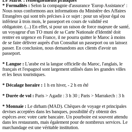
Le Maroc : renseignements pratiques
* Formalités :
Selon la compagnie d'assurance 'Europ Assistance' :
Nous nous conformons aux informations du Ministère des Affaires
Etrangères qui sont très précises à ce sujet : pour un séjour égal ou
inférieur à trois mois, le passeport en cours de validité est
obligatoire. (...) En effet, si pour un raison de force majeure de santé,
un voyageur d'un TO muni de sa Carte Nationale d'Identité doit
rentrer en urgence en France, il ne pourra quitter le Maroc à moins
de se faire délivrer auprès d'un Consultat un passeport ou un laissez
passer. En conclusion, nous demandons aux clients d'avoir un
passeport.
* Langue :
L'arabe est la langue officielle du Maroc, l'anglais, le
français et l'espagnol sont largement utilisés dans les grandes villes
et les lieux touristiques.
* Décalage horaire :
1 h en hiver, - 2 h en été
* Durée de vol :
Paris > Agadir : 3 h 30 ; Paris > Marrakech : 3 h
* Monnaie :
Le dirham (MAD). Chèques de voyage et principales
devises acceptées dans les banques, possibilité d'y obtenir des
espèces avec votre carte bancaire. Un pourboire est souvent attendu
dans les restaurants, mais également pour de nombreux services. Le
marchandage est une véritable institution.