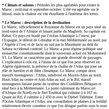
* Climats et saisons :
Périodes les plus agréables pour visiter le
Maroc : avril-mai et septembre-octobre. L'été est agréable sur le
littoral, mais la chaleur est vite étouffante à l'intérieur des terres.
* Le Maroc : description de la destination
Le Maroc, officiellement le Royaume du Maroc est un pays situé au
nord-ouest de l’Afrique et faisant partie du Maghreb. Sa capitale est
Rabat. Ce pays est bordé par l’océan Atlantique à l’ouest, par
l’Espagne, le détroit de Gibraltar et la mer Méditerranée au nord, par
l’Algérie à l’est, et de facto au sud par la Mauritanie au delà du
Sahara occidental contesté. Le Maroc a pour régime politique une
monarchie constitutionnelle dont le souverain actuel est Mohammed
VI. Le Maroc se caractérise par une grande diversité de paysages.
L'explication à cela est, à l'instar de ce que l'on peut observer en
Algérie également, la présence de la chaîne de l'Atlas qui joue un
rôle de barrière et de filtre climatique. Le Maroc compte deux
massifs montagneux : l'Atlas, subdivisé en Moyen-Atlas au nord,
Haut-Atlas au centre et Anti-Atlas au sud, et le Rif, massif
montagneux faisant partie du système des Cordillères Bétiques et
situé face à la Méditerranée. Le point culminant du Maroc (et
d'Afrique du Nord) est le Jbel Toubkal qui culmine à 4 167 m.
Quant au Rif, il culmine à 2 450 m avec le Djebel Tidirhine. Entre
l'Océan Atlantique et l'Atlas, une constellation de plaines à la fertilité
relativement élevée constitue ce que l'on désigne parfois sous le nom