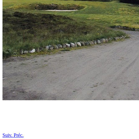
Suiv.
Préc.