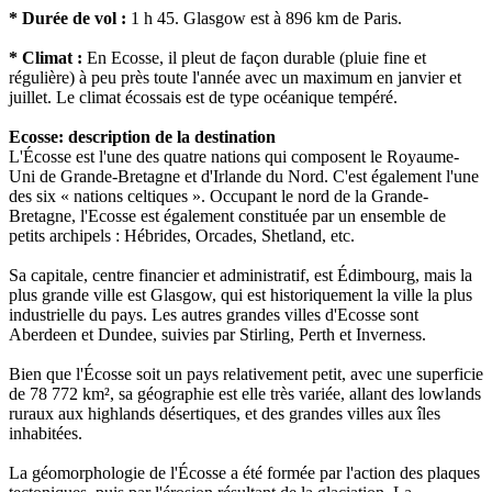
* Durée de vol :
1 h 45. Glasgow est à 896 km de Paris.
* Climat :
En Ecosse, il pleut de façon durable (pluie fine et
régulière) à peu près toute l'année avec un maximum en janvier et
juillet. Le climat écossais est de type océanique tempéré.
Ecosse: description de la destination
L'Écosse est l'une des quatre nations qui composent le Royaume-
Uni de Grande-Bretagne et d'Irlande du Nord. C'est également l'une
des six « nations celtiques ». Occupant le nord de la Grande-
Bretagne, l'Ecosse est également constituée par un ensemble de
petits archipels : Hébrides, Orcades, Shetland, etc.
Sa capitale, centre financier et administratif, est Édimbourg, mais la
plus grande ville est Glasgow, qui est historiquement la ville la plus
industrielle du pays. Les autres grandes villes d'Ecosse sont
Aberdeen et Dundee, suivies par Stirling, Perth et Inverness.
Bien que l'Écosse soit un pays relativement petit, avec une superficie
de 78 772 km², sa géographie est elle très variée, allant des lowlands
ruraux aux highlands désertiques, et des grandes villes aux îles
inhabitées.
La géomorphologie de l'Écosse a été formée par l'action des plaques