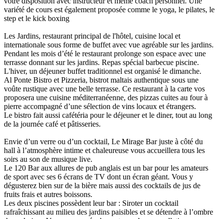
votre disposition avec instructeur et même coach personnel. Une
variété de cours est également proposée comme le yoga, le pilates, le
step et le kick boxing
Les Jardins, restaurant principal de l'hôtel, cuisine local et
internationale sous forme de buffet avec vue agréable sur les jardins.
Pendant les mois d’été le restaurant prolonge son espace avec une
terrasse donnant sur les jardins. Repas spécial barbecue piscine.
L'hiver, un déjeuner buffet traditionnel est organisé le dimanche.
Al Ponte Bistro et Pizzeria, bistrot maltais authentique sous une
voûte rustique avec une belle terrasse. Ce restaurant à la carte vos
proposera une cuisine méditerranéenne, des pizzas cuites au four à
pierre accompagné d’une sélection de vins locaux et étrangers.
Le bistro fait aussi cafétéria pour le déjeuner et le diner, tout au long
de la journée café et pâtisseries.
Envie d’un verre ou d’un cocktail, Le Mirage Bar juste à côté du
hall à l’atmosphère intime et chaleureuse vous accueillera tous les
soirs au son de musique live.
Le 120 Bar aux allures de pub anglais est un bar pour les amateurs
de sport avec ses 6 écrans de TV dont un écran géant. Vous y
dégusterez bien sur de la bière mais aussi des cocktails de jus de
fruits frais et autres boissons.
Les deux piscines possèdent leur bar : Siroter un cocktail
rafraîchissant au milieu des jardins paisibles et se détendre à l’ombre