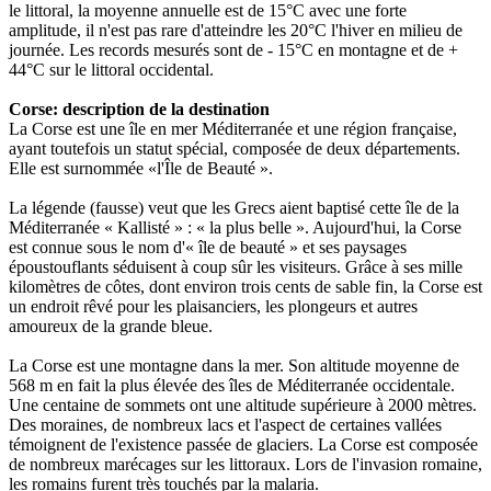
le littoral, la moyenne annuelle est de 15°C avec une forte
amplitude, il n'est pas rare d'atteindre les 20°C l'hiver en milieu de
journée. Les records mesurés sont de - 15°C en montagne et de +
44°C sur le littoral occidental.
Corse: description de la destination
La Corse est une île en mer Méditerranée et une région française,
ayant toutefois un statut spécial, composée de deux départements.
Elle est surnommée «l'Île de Beauté ».
La légende (fausse) veut que les Grecs aient baptisé cette île de la
Méditerranée « Kallisté » : « la plus belle ». Aujourd'hui, la Corse
est connue sous le nom d'« île de beauté » et ses paysages
époustouflants séduisent à coup sûr les visiteurs. Grâce à ses mille
kilomètres de côtes, dont environ trois cents de sable fin, la Corse est
un endroit rêvé pour les plaisanciers, les plongeurs et autres
amoureux de la grande bleue.
La Corse est une montagne dans la mer. Son altitude moyenne de
568 m en fait la plus élevée des îles de Méditerranée occidentale.
Une centaine de sommets ont une altitude supérieure à 2000 mètres.
Des moraines, de nombreux lacs et l'aspect de certaines vallées
témoignent de l'existence passée de glaciers. La Corse est composée
de nombreux marécages sur les littoraux. Lors de l'invasion romaine,
les romains furent très touchés par la malaria.