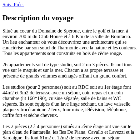
Suiv.
Préc.
Description du voyage
Situé au coeur du Domaine de Spérone, entre le golf et la mer, à
environ 700 m du Club House et à 6 Km de la ville de Bonifacio.
Un lieu enchanteur où vous découvrirez une architecture qui se
caractérise par son souci de l'harmonie avec la nature et les couleurs.
Tous les appartements sont construits en bois de cèdre rouge.
26 appartements soit de type studio, soit 2 ou 3 pièces. Ils ont tous
vue sur le maquis et sur la mer. Chacun a sa propre terrasse et
présente de grands volumes aménagés offrant un grand confort.
Les studios (pour 2 personnes) soit au RDC soit au 1er étage font
44m2 et 9m2 de terrasse avec un séjour, coin repas et un coin
chambre (lit 160*190), cuisine séparée, salle de bains et WC
séparés. Ils sont équipés d'un lave linge séchant, un lave vaisselle,
plaque vitrocéramique 2 feux, four mixte, télévision, téléphone,
coffre fort et sèche cheveux.
Les 2 pièces (2 à 4 personnes) situés au 2ème étage ont vue sur le
plan d'eau de Piantarella, les îles De Piana, Cavallo et Lavezzi et la
Sardaigne. Ils font 61m2 et 12m2 de terrasse avec un séjour