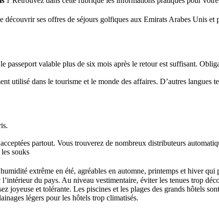
is ?
Retrouvez dans cette rubrique les informations pratiques pour votr
découvrir ses offres de séjours golfiques aux Emirats Arabes Unis et 
 passeport valable plus de six mois après le retour est suffisant. Obligat
nt utilisé dans le tourisme et le monde des affaires. D’autres langues tel
is.
cceptées partout. Vous trouverez de nombreux distributeurs automatique
 les souks
l’humidité extrême en été, agréables en automne, printemps et hiver qui p
c l’intérieur du pays. Au niveau vestimentaire, éviter les tenues trop dé
 joyeuse et tolérante. Les piscines et les plages des grands hôtels sont
nages légers pour les hôtels trop climatisés.