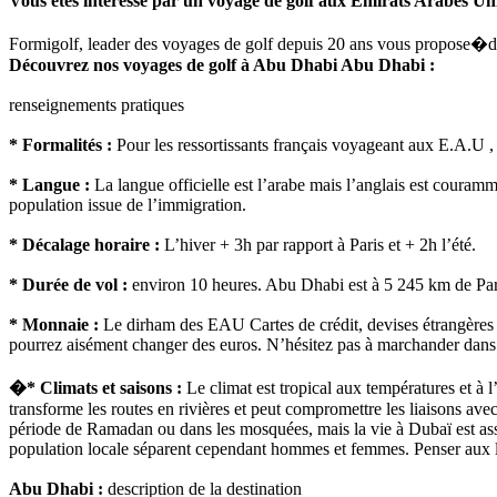
Vous êtes intéressé par un voyage de golf aux Emirats Arabes Un
Formigolf, leader des voyages de golf depuis 20 ans vous propose�de 
Découvrez nos voyages de golf à Abu Dhabi Abu Dhabi :
renseignements pratiques
* Formalités :
Pour les ressortissants français voyageant aux E.A.U , le
* Langue :
La langue officielle est l’arabe mais l’anglais est couramme
population issue de l’immigration.
* Décalage horaire :
L’hiver + 3h par rapport à Paris et + 2h l’été.
* Durée de vol :
environ 10 heures. Abu Dhabi est à 5 245 km de Par
* Monnaie :
Le dirham des EAU Cartes de crédit, devises étrangères a
pourrez aisément changer des euros. N’hésitez pas à marchander dans
�* Climats et saisons :
Le climat est tropical aux températures et à 
transforme les routes en rivières et peut compromettre les liaisons ave
période de Ramadan ou dans les mosquées, mais la vie à Dubaï est assez
population locale séparent cependant hommes et femmes. Penser aux lai
Abu Dhabi :
description de la destination