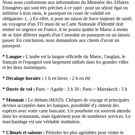
Nous nous conformons aux informations du Ministère des Affaires
Etrangères qui sont très précises à ce sujet : pour un séjour égal ou
inférieur à trois mois, le passeport en cours de validité est
obligatoire. (...) En effet, si pour un raison de force majeure de santé,
un voyageur d'un TO muni de sa Carte Nationale d'Identité doit
rentrer en urgence en France, il ne pourra quitter le Maroc à moins
de se faire délivrer auprès d'un Consultat un passeport ou un laissez
passer. En conclusion, nous demandons aux clients d'avoir un
passeport.
* Langue :
L'arabe est la langue officielle du Maroc, l'anglais, le
français et l'espagnol sont largement utilisés dans les grandes villes
et les lieux touristiques.
* Décalage horaire :
1 h en hiver, - 2 h en été
* Durée de vol :
Paris > Agadir : 3 h 30 ; Paris > Marrakech : 3 h
* Monnaie :
Le dirham (MAD). Chèques de voyage et principales
devises acceptées dans les banques, possibilité d'y obtenir des
espèces avec votre carte bancaire. Un pourboire est souvent attendu
dans les restaurants, mais également pour de nombreux services. Le
marchandage est une véritable institution.
* Climats et saisons :
Périodes les plus agréables pour visiter le