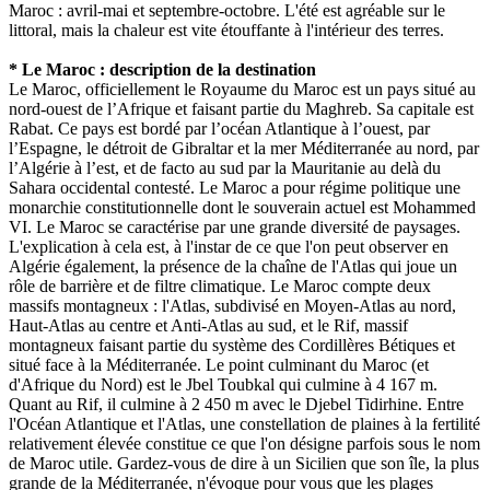
Maroc : avril-mai et septembre-octobre. L'été est agréable sur le
littoral, mais la chaleur est vite étouffante à l'intérieur des terres.
* Le Maroc : description de la destination
Le Maroc, officiellement le Royaume du Maroc est un pays situé au
nord-ouest de l’Afrique et faisant partie du Maghreb. Sa capitale est
Rabat. Ce pays est bordé par l’océan Atlantique à l’ouest, par
l’Espagne, le détroit de Gibraltar et la mer Méditerranée au nord, par
l’Algérie à l’est, et de facto au sud par la Mauritanie au delà du
Sahara occidental contesté. Le Maroc a pour régime politique une
monarchie constitutionnelle dont le souverain actuel est Mohammed
VI. Le Maroc se caractérise par une grande diversité de paysages.
L'explication à cela est, à l'instar de ce que l'on peut observer en
Algérie également, la présence de la chaîne de l'Atlas qui joue un
rôle de barrière et de filtre climatique. Le Maroc compte deux
massifs montagneux : l'Atlas, subdivisé en Moyen-Atlas au nord,
Haut-Atlas au centre et Anti-Atlas au sud, et le Rif, massif
montagneux faisant partie du système des Cordillères Bétiques et
situé face à la Méditerranée. Le point culminant du Maroc (et
d'Afrique du Nord) est le Jbel Toubkal qui culmine à 4 167 m.
Quant au Rif, il culmine à 2 450 m avec le Djebel Tidirhine. Entre
l'Océan Atlantique et l'Atlas, une constellation de plaines à la fertilité
relativement élevée constitue ce que l'on désigne parfois sous le nom
de Maroc utile. Gardez-vous de dire à un Sicilien que son île, la plus
grande de la Méditerranée, n'évoque pour vous que les plages