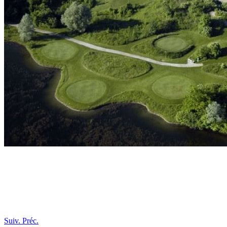
Suiv.
Préc.