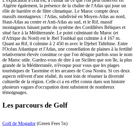
L'explication à cela est, à l'instar de ce que l'on peut observer en
Algérie également, la présence de la chaîne de l'Atlas qui joue un
rôle de barrière et de filtre climatique. Le Maroc compte deux
massifs montagneux : l'Atlas, subdivisé en Moyen-Atlas au nord,
Haut-Atlas au centre et Anti-Atlas au sud, et le Rif, massif
montagneux faisant partie du système des Cordillères Bétiques et
situé face à la Méditerranée. Le point culminant du Maroc (et
d'Afrique du Nord) est le Jbel Toubkal qui culmine à 4 167 m.
Quant au Rif, il culmine à 2 450 m avec le Djebel Tidirhine. Entre
l'Océan Atlantique et l'Atlas, une constellation de plaines à la fertilité
relativement élevée constitue ce que l'on désigne parfois sous le nom
de Maroc utile. Gardez-vous de dire à un Sicilien que son île, la plus
grande de la Méditerranée, n'évoque pour vous que les plages
touristiques de Taormine et les arcanes de Cosa Nostra. Si ces deux
aspects relèvent d'une réalité, ils sont loin de résumer la diversité
culturelle de la région. Celle-ci a en effet connu dans son histoire
plusieurs vagues d'occupation dont subsistent de nombreux
témoignages.
Les parcours de Golf
Golf de Mogador
(Green Fees 5x)