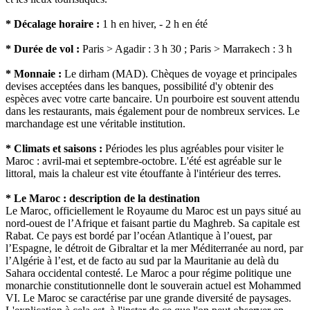
* Décalage horaire :
1 h en hiver, - 2 h en été
* Durée de vol :
Paris > Agadir : 3 h 30 ; Paris > Marrakech : 3 h
* Monnaie :
Le dirham (MAD). Chèques de voyage et principales
devises acceptées dans les banques, possibilité d'y obtenir des
espèces avec votre carte bancaire. Un pourboire est souvent attendu
dans les restaurants, mais également pour de nombreux services. Le
marchandage est une véritable institution.
* Climats et saisons :
Périodes les plus agréables pour visiter le
Maroc : avril-mai et septembre-octobre. L'été est agréable sur le
littoral, mais la chaleur est vite étouffante à l'intérieur des terres.
* Le Maroc : description de la destination
Le Maroc, officiellement le Royaume du Maroc est un pays situé au
nord-ouest de l’Afrique et faisant partie du Maghreb. Sa capitale est
Rabat. Ce pays est bordé par l’océan Atlantique à l’ouest, par
l’Espagne, le détroit de Gibraltar et la mer Méditerranée au nord, par
l’Algérie à l’est, et de facto au sud par la Mauritanie au delà du
Sahara occidental contesté. Le Maroc a pour régime politique une
monarchie constitutionnelle dont le souverain actuel est Mohammed
VI. Le Maroc se caractérise par une grande diversité de paysages.