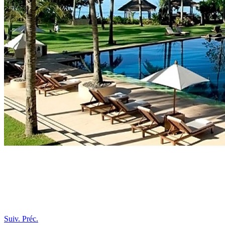
Suiv.
Préc.