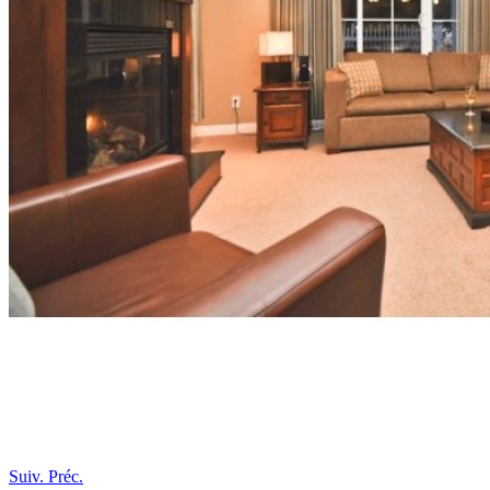
Suiv.
Préc.