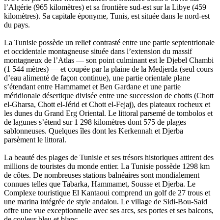
l’Algérie (965 kilomètres) et sa frontière sud-est sur la Libye (459
kilomètres). Sa capitale éponyme, Tunis, est située dans le nord-est
du pays.
La Tunisie possède un relief contrasté entre une partie septentrionale
et occidentale montagneuse située dans l’extension du massif
montagneux de l’Atlas — son point culminant est le Djebel Chambi
(1 544 mètres) — et coupée par la plaine de la Medjerda (seul cours
d’eau alimenté de façon continue), une partie orientale plane
s’étendant entre Hammamet et Ben Gardane et une partie
méridionale désertique divisée entre une succession de chotts (Chott
el-Gharsa, Chott el-Jérid et Chott el-Fejaj), des plateaux rocheux et
les dunes du Grand Erg Oriental. Le littoral parsemé de tombolos et
de lagunes s’étend sur 1 298 kilomètres dont 575 de plages
sablonneuses. Quelques îles dont les Kerkennah et Djerba
parsèment le littoral.
La beauté des plages de Tunisie et ses trésors historiques attirent des
millions de touristes du monde entier. La Tunisie possède 1298 km
de côtes. De nombreuses stations balnéaires sont mondialement
connues telles que Tabarka, Hammamet, Sousse et Djerba. Le
Complexe touristique El Kantaoui comprend un golf de 27 trous et
une marina intégrée de style andalou. Le village de Sidi-Bou-Said
offre une vue exceptionnelle avec ses arcs, ses portes et ses balcons,
de couleur bleu et blanc