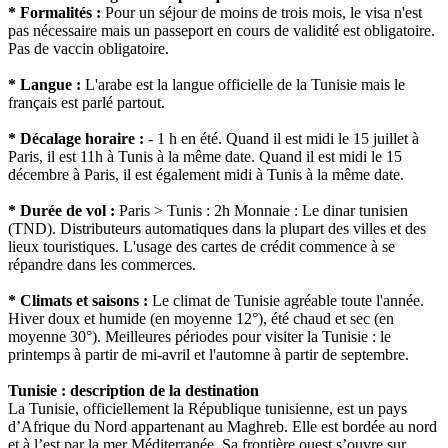
* Formalités :
Pour un séjour de moins de trois mois, le visa n'est
pas nécessaire mais un passeport en cours de validité est obligatoire.
Pas de vaccin obligatoire.
* Langue :
L'arabe est la langue officielle de la Tunisie mais le
français est parlé partout.
* Décalage horaire :
- 1 h en été. Quand il est midi le 15 juillet à
Paris, il est 11h à Tunis à la même date. Quand il est midi le 15
décembre à Paris, il est également midi à Tunis à la même date.
* Durée de vol :
Paris > Tunis : 2h Monnaie : Le dinar tunisien
(TND). Distributeurs automatiques dans la plupart des villes et des
lieux touristiques. L'usage des cartes de crédit commence à se
répandre dans les commerces.
* Climats et saisons :
Le climat de Tunisie agréable toute l'année.
Hiver doux et humide (en moyenne 12°), été chaud et sec (en
moyenne 30°). Meilleures périodes pour visiter la Tunisie : le
printemps à partir de mi-avril et l'automne à partir de septembre.
Tunisie : description de la destination
La Tunisie, officiellement la République tunisienne, est un pays
d’Afrique du Nord appartenant au Maghreb. Elle est bordée au nord
et à l’est par la mer Méditerranée. Sa frontière ouest s’ouvre sur