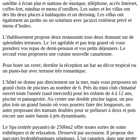
satellite à écran plat et stations de musique, téléphone, accès Internet,
coffre-fort, minibar et menu d’oreillers. Les suites et les villas ont
des lits deux places à baldaquins et un dressing. Les villas ont
également un jardin ou un solarium avec jacuzzi extérieur privé et
menu d’huiles.
L’établissement propose deux restaurants tous deux donnant sur de
splendides terrasses. Le 1er agréable et pas trop grand où vous
prendrez vos repas de demi-pension et vos petits déjeuners. Le
second vous proposera une cuisine nouvelle canarienne.
Pour boire un verre, derrière la réception un bar au décor tropical ou
un piano-bar avec terrasse très romantique.
L'hôtel ne donne pas directement sur la mer, mais vous proposera un
grand choix de piscines au nombre de 6. Près du mini club climatisé
ouvert toute l'année (sauf mercredi) pour les enfants de 4 à 12 ans,
piscine et pataugeoire. Au centre une double piscine lagon, un peu
plus loin un grand bassin où vous pourrez faire des longueurs, un
autre proposant des transats doubles pour se prélasser à deux et puis
encore une autre bassin à jets dynamisants.
Le Spa (entrée payante) de 2500m2 offre toutes sortes de soins
esthétiques et de relaxation. Desservit par ascenseur. Il propose des
parcours hydrothérapiques originaux. L'un canarien, dans une grotte