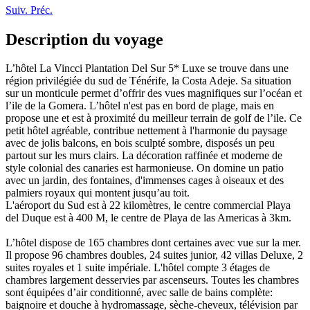
Suiv.
Préc.
Description du voyage
L’hôtel La Vincci Plantation Del Sur 5* Luxe se trouve dans une
région privilégiée du sud de Ténérife, la Costa Adeje. Sa situation
sur un monticule permet d’offrir des vues magnifiques sur l’océan et
l’ile de la Gomera. L’hôtel n'est pas en bord de plage, mais en
propose une et est à proximité du meilleur terrain de golf de l’ile. Ce
petit hôtel agréable, contribue nettement à l'harmonie du paysage
avec de jolis balcons, en bois sculpté sombre, disposés un peu
partout sur les murs clairs. La décoration raffinée et moderne de
style colonial des canaries est harmonieuse. On domine un patio
avec un jardin, des fontaines, d'immenses cages à oiseaux et des
palmiers royaux qui montent jusqu’au toit.
L'aéroport du Sud est à 22 kilomètres, le centre commercial Playa
del Duque est à 400 M, le centre de Playa de las Americas à 3km.
L’hôtel dispose de 165 chambres dont certaines avec vue sur la mer.
Il propose 96 chambres doubles, 24 suites junior, 42 villas Deluxe, 2
suites royales et 1 suite impériale. L'hôtel compte 3 étages de
chambres largement desservies par ascenseurs. Toutes les chambres
sont équipées d’air conditionné, avec salle de bains complète:
baignoire et douche à hydromassage, sèche-cheveux, télévision par