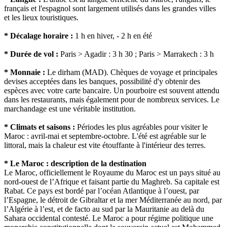
français et l'espagnol sont largement utilisés dans les grandes villes
et les lieux touristiques.
* Décalage horaire :
1 h en hiver, - 2 h en été
* Durée de vol :
Paris > Agadir : 3 h 30 ; Paris > Marrakech : 3 h
* Monnaie :
Le dirham (MAD). Chèques de voyage et principales
devises acceptées dans les banques, possibilité d'y obtenir des
espèces avec votre carte bancaire. Un pourboire est souvent attendu
dans les restaurants, mais également pour de nombreux services. Le
marchandage est une véritable institution.
* Climats et saisons :
Périodes les plus agréables pour visiter le
Maroc : avril-mai et septembre-octobre. L'été est agréable sur le
littoral, mais la chaleur est vite étouffante à l'intérieur des terres.
* Le Maroc : description de la destination
Le Maroc, officiellement le Royaume du Maroc est un pays situé au
nord-ouest de l’Afrique et faisant partie du Maghreb. Sa capitale est
Rabat. Ce pays est bordé par l’océan Atlantique à l’ouest, par
l’Espagne, le détroit de Gibraltar et la mer Méditerranée au nord, par
l’Algérie à l’est, et de facto au sud par la Mauritanie au delà du
Sahara occidental contesté. Le Maroc a pour régime politique une