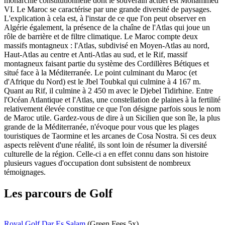
monarchie constitutionnelle dont le souverain actuel est Mohammed
VI. Le Maroc se caractérise par une grande diversité de paysages.
L'explication à cela est, à l'instar de ce que l'on peut observer en
Algérie également, la présence de la chaîne de l'Atlas qui joue un
rôle de barrière et de filtre climatique. Le Maroc compte deux
massifs montagneux : l'Atlas, subdivisé en Moyen-Atlas au nord,
Haut-Atlas au centre et Anti-Atlas au sud, et le Rif, massif
montagneux faisant partie du système des Cordillères Bétiques et
situé face à la Méditerranée. Le point culminant du Maroc (et
d'Afrique du Nord) est le Jbel Toubkal qui culmine à 4 167 m.
Quant au Rif, il culmine à 2 450 m avec le Djebel Tidirhine. Entre
l'Océan Atlantique et l'Atlas, une constellation de plaines à la fertilité
relativement élevée constitue ce que l'on désigne parfois sous le nom
de Maroc utile. Gardez-vous de dire à un Sicilien que son île, la plus
grande de la Méditerranée, n'évoque pour vous que les plages
touristiques de Taormine et les arcanes de Cosa Nostra. Si ces deux
aspects relèvent d'une réalité, ils sont loin de résumer la diversité
culturelle de la région. Celle-ci a en effet connu dans son histoire
plusieurs vagues d'occupation dont subsistent de nombreux
témoignages.
Les parcours de Golf
Royal Golf Dar Es Salam
(Green Fees 5x)