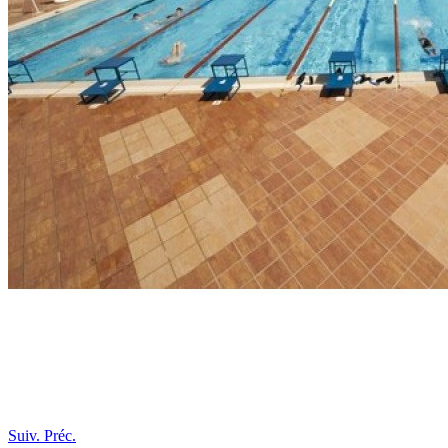
Suiv.
Préc.