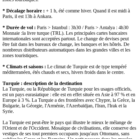
* Décalage horaire :
+ 1 h, été comme hiver. Quand il est midi à
Paris, il est 13h à Ankara.
* Durée de vol :
Paris > Istanbul : 3h30 / Paris > Antalya : 4h30
Monnaie :la livre turque (TRL). Les principales cartes bancaires
internationales sont acceptées partout. Le change de devises peut
être fait dans les bureaux de change, les banques et les hôtels. De
nombreux distributeurs automatiques dans les grandes villes et les
zones touristiques.
* Climats et saisons :
Le climat de Turquie est de type tempéré
méditerranéen, étés chauds et secs, hivers froids dans le centre.
Turquie : description de la destination
La Turquie, ou la République de Turquie pour les usages officiels,
est un pays eurasiatique : elle est en effet située en Asie à 97 % et en
Europe à 3 %. La Turquie a des frontières avec Chypre, la Grèce, la
Bulgarie, la Géorgie, l'Arménie, l'Azerbaïdjan, l'Iran, l'Irak et la
Syrie.
La Turquie est peut-être le pays qui illustre le mieux le mélange de
l'Orient et de l'Occident. Mosaïque de civilisations, elle conserve des
vestiges de ses tout premiers occupants jusqu'aux Ottomans, sans