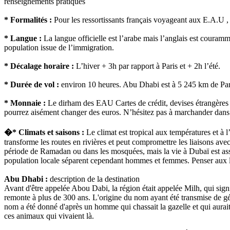
renseignements pratiques
* Formalités :
Pour les ressortissants français voyageant aux E.A.U , le
* Langue :
La langue officielle est l’arabe mais l’anglais est couramme
population issue de l’immigration.
* Décalage horaire :
L’hiver + 3h par rapport à Paris et + 2h l’été.
* Durée de vol :
environ 10 heures. Abu Dhabi est à 5 245 km de Par
* Monnaie :
Le dirham des EAU Cartes de crédit, devises étrangères a
pourrez aisément changer des euros. N’hésitez pas à marchander dans
�* Climats et saisons :
Le climat est tropical aux températures et à 
transforme les routes en rivières et peut compromettre les liaisons ave
période de Ramadan ou dans les mosquées, mais la vie à Dubaï est assez
population locale séparent cependant hommes et femmes. Penser aux lai
Abu Dhabi :
description de la destination
Avant d'être appelée Abou Dabi, la région était appelée Milh, qui signi
remonte à plus de 300 ans. L'origine du nom ayant été transmise de géné
nom a été donné d'après un homme qui chassait la gazelle et qui aurait
ces animaux qui vivaient là.