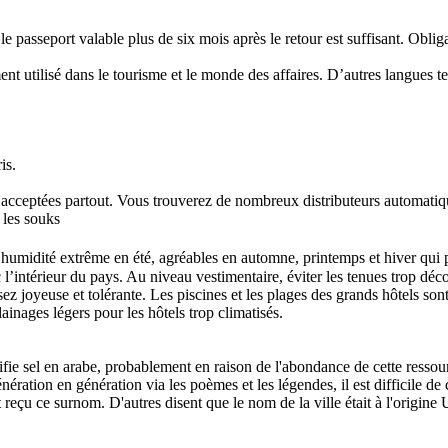
 passeport valable plus de six mois après le retour est suffisant. Obligat
nt utilisé dans le tourisme et le monde des affaires. D’autres langues tel
is.
cceptées partout. Vous trouverez de nombreux distributeurs automatique
 les souks
l’humidité extrême en été, agréables en automne, printemps et hiver qui p
c l’intérieur du pays. Au niveau vestimentaire, éviter les tenues trop dé
 joyeuse et tolérante. Les piscines et les plages des grands hôtels sont
nages légers pour les hôtels trop climatisés.
fie sel en arabe, probablement en raison de l'abondance de cette ressourc
ration en génération via les poèmes et les légendes, il est difficile de
 reçu ce surnom. D'autres disent que le nom de la ville était à l'origin