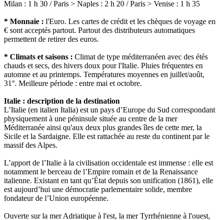
Milan : 1 h 30 / Paris > Naples : 2 h 20 / Paris > Venise : 1 h 35
* Monnaie :
l'Euro. Les cartes de crédit et les chèques de voyage en
€ sont acceptés partout. Partout des distributeurs automatiques
permettent de retirer des euros.
* Climats et saisons :
Climat de type méditerranéen avec des étés
chauds et secs, des hivers doux pour l'Italie. Pluies fréquentes en
automne et au printemps. Températures moyennes en juillet/août,
31°. Meilleure période : entre mai et octobre.
Italie : description de la destination
L’Italie (en italien Italia) est un pays d’Europe du Sud correspondant
physiquement à une péninsule située au centre de la mer
Méditerranée ainsi qu'aux deux plus grandes îles de cette mer, la
Sicile et la Sardaigne. Elle est rattachée au reste du continent par le
massif des Alpes.
L’apport de l’Italie à la civilisation occidentale est immense : elle est
notamment le berceau de l’Empire romain et de la Renaissance
italienne. Existant en tant qu’État depuis son unification (1861), elle
est aujourd’hui une démocratie parlementaire solide, membre
fondateur de l’Union européenne.
Ouverte sur la mer Adriatique à l'est, la mer Tyrrhénienne à l'ouest,