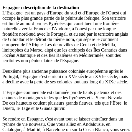
Espagne : description de la destination
L’Espagne, est un pays d'Europe du sud et d'Europe de l'Ouest qui
occupe la plus grande partie de la péninsule ibérique. Son territoire
est limité au nord par les Pyrénées qui constituent une frontière
naturelle avec la France et l'Andorre, à l'ouest par une longue
frontière nord-sud avec le Portugal, et au sud par le territoire anglais
de Gibraltar et le détroit du même nom, qui sépare le continent
européen de l'Afrique. Les deux villes de Ceuta et de Melilla,
limitrophes du Maroc, ainsi que les archipels des Îles Canaries dans
l'océan Atlantique et des Îles Baléares en Méditerranée, sont des
territoires non péninsulaires de l'Espagne.
Deuxième plus ancienne puissance coloniale européenne après le
Portugal, l'Espagne s'est enrichi du XVe siècle au XVIe siècle, mais
a décliné avec la perte de ses colonies tout aux long du XIXe siècle.
L’Espagne continentale est dominée par de hauts plateaux et des
chaînes de montagnes telles que les Pyrénées et la Sierra Nevada.
De ces hauteurs coulent plusieurs grands fleuves, tels que l’Èbre, le
Duero, le Tage et le Guadalquivir.
Se rendre en Espagne, c'est avant tout se laisser entraîner dans un
rythme de vie nouveau. Que vous alliez en Andalousie, en
Catalogne, à Madrid, à Barcelone ou sur la Costa Blanca, vous serez