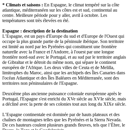
* Climats et saisons :
En Espagne, le climat tempéré sur la côte
atlantique, méditerranéen sur les côtes est et sud, continental au
centre. Meilleure période pour y aller, avril à octobre. Les
températures sont très élevées en été.
Espagne : description de la destination
L’Espagne, est un pays d'Europe du sud et d'Europe de l'Ouest qui
occupe la plus grande partie de la péninsule ibérique. Son territoire
est limité au nord par les Pyrénées qui constituent une frontière
naturelle avec la France et l'Andorre, à l'ouest par une longue
frontière nord-sud avec le Portugal, et au sud par le territoire anglais
de Gibraltar et le détroit du même nom, qui sépare le continent
européen de l'Afrique. Les deux villes de Ceuta et de Melilla,
limitrophes du Maroc, ainsi que les archipels des Îles Canaries dans
l'océan Atlantique et des Îles Baléares en Méditerranée, sont des
territoires non péninsulaires de l'Espagne.
Deuxième plus ancienne puissance coloniale européenne après le
Portugal, l'Espagne s'est enrichi du XVe siècle au XVIe siècle, mais
a décliné avec la perte de ses colonies tout aux long du XIXe siècle.
L’Espagne continentale est dominée par de hauts plateaux et des
chaînes de montagnes telles que les Pyrénées et la Sierra Nevada.
De ces hauteurs coulent plusieurs grands fleuves, tels que l’Èbre, le