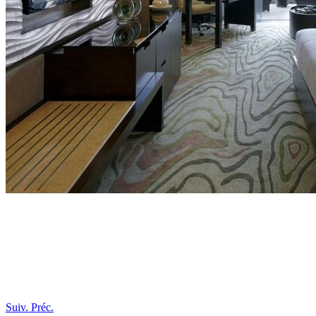
Suiv.
Préc.