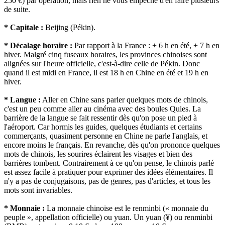
250 €) par opération, mais rien ne vous empêche d'en faire plusieurs
de suite.
* Capitale :
Beijing (Pékin).
* Décalage horaire :
Par rapport à la France : + 6 h en été, + 7 h en
hiver. Malgré cinq fuseaux horaires, les provinces chinoises sont
alignées sur l'heure officielle, c'est-à-dire celle de Pékin. Donc
quand il est midi en France, il est 18 h en Chine en été et 19 h en
hiver.
* Langue :
Aller en Chine sans parler quelques mots de chinois,
c'est un peu comme aller au cinéma avec des boules Quies. La
barrière de la langue se fait ressentir dès qu'on pose un pied à
l'aéroport. Car hormis les guides, quelques étudiants et certains
commerçants, quasiment personne en Chine ne parle l'anglais, et
encore moins le français. En revanche, dès qu'on prononce quelques
mots de chinois, les sourires éclairent les visages et bien des
barrières tombent. Contrairement à ce qu'on pense, le chinois parlé
est assez facile à pratiquer pour exprimer des idées élémentaires. Il
n'y a pas de conjugaisons, pas de genres, pas d'articles, et tous les
mots sont invariables.
* Monnaie :
La monnaie chinoise est le renminbi (« monnaie du
peuple », appellation officielle) ou yuan. Un yuan (¥) ou renminbi