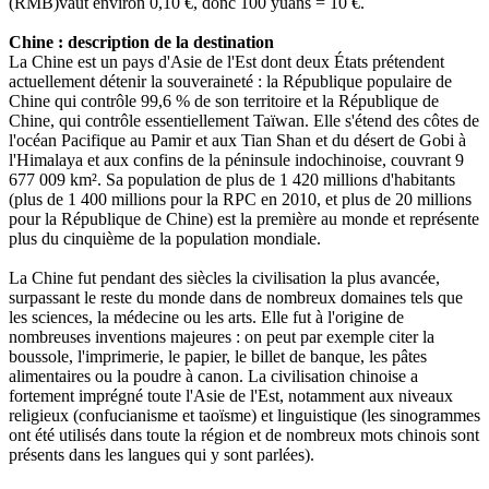
(RMB)vaut environ 0,10 €, donc 100 yuans = 10 €.
Chine : description de la destination
La Chine est un pays d'Asie de l'Est dont deux États prétendent
actuellement détenir la souveraineté : la République populaire de
Chine qui contrôle 99,6 % de son territoire et la République de
Chine, qui contrôle essentiellement Taïwan. Elle s'étend des côtes de
l'océan Pacifique au Pamir et aux Tian Shan et du désert de Gobi à
l'Himalaya et aux confins de la péninsule indochinoise, couvrant 9
677 009 km². Sa population de plus de 1 420 millions d'habitants
(plus de 1 400 millions pour la RPC en 2010, et plus de 20 millions
pour la République de Chine) est la première au monde et représente
plus du cinquième de la population mondiale.
La Chine fut pendant des siècles la civilisation la plus avancée,
surpassant le reste du monde dans de nombreux domaines tels que
les sciences, la médecine ou les arts. Elle fut à l'origine de
nombreuses inventions majeures : on peut par exemple citer la
boussole, l'imprimerie, le papier, le billet de banque, les pâtes
alimentaires ou la poudre à canon. La civilisation chinoise a
fortement imprégné toute l'Asie de l'Est, notamment aux niveaux
religieux (confucianisme et taoïsme) et linguistique (les sinogrammes
ont été utilisés dans toute la région et de nombreux mots chinois sont
présents dans les langues qui y sont parlées).