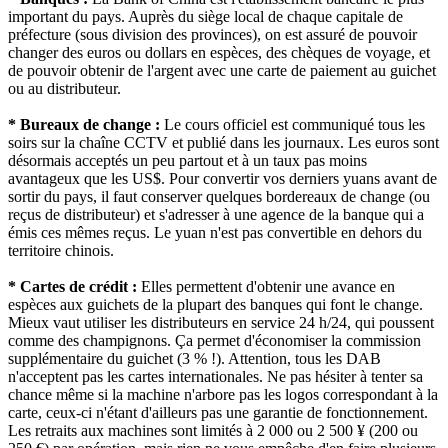
important du pays. Auprès du siège local de chaque capitale de
préfecture (sous division des provinces), on est assuré de pouvoir
changer des euros ou dollars en espèces, des chèques de voyage, et
de pouvoir obtenir de l'argent avec une carte de paiement au guichet
ou au distributeur.
* Bureaux de change :
Le cours officiel est communiqué tous les
soirs sur la chaîne CCTV et publié dans les journaux. Les euros sont
désormais acceptés un peu partout et à un taux pas moins
avantageux que les US$. Pour convertir vos derniers yuans avant de
sortir du pays, il faut conserver quelques bordereaux de change (ou
reçus de distributeur) et s'adresser à une agence de la banque qui a
émis ces mêmes reçus. Le yuan n'est pas convertible en dehors du
territoire chinois.
* Cartes de crédit :
Elles permettent d'obtenir une avance en
espèces aux guichets de la plupart des banques qui font le change.
Mieux vaut utiliser les distributeurs en service 24 h/24, qui poussent
comme des champignons. Ça permet d'économiser la commission
supplémentaire du guichet (3 % !). Attention, tous les DAB
n'acceptent pas les cartes internationales. Ne pas hésiter à tenter sa
chance même si la machine n'arbore pas les logos correspondant à la
carte, ceux-ci n'étant d'ailleurs pas une garantie de fonctionnement.
Les retraits aux machines sont limités à 2 000 ou 2 500 ¥ (200 ou