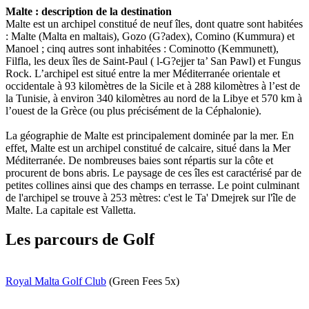
Malte : description de la destination
Malte est un archipel constitué de neuf îles, dont quatre sont habitées
: Malte (Malta en maltais), Gozo (G?adex), Comino (Kummura) et
Manoel ; cinq autres sont inhabitées : Cominotto (Kemmunett),
Filfla, les deux îles de Saint-Paul ( l-G?ejjer ta’ San Pawl) et Fungus
Rock. L’archipel est situé entre la mer Méditerranée orientale et
occidentale à 93 kilomètres de la Sicile et à 288 kilomètres à l’est de
la Tunisie, à environ 340 kilomètres au nord de la Libye et 570 km à
l’ouest de la Grèce (ou plus précisément de la Céphalonie).
La géographie de Malte est principalement dominée par la mer. En
effet, Malte est un archipel constitué de calcaire, situé dans la Mer
Méditerranée. De nombreuses baies sont répartis sur la côte et
procurent de bons abris. Le paysage de ces îles est caractérisé par de
petites collines ainsi que des champs en terrasse. Le point culminant
de l'archipel se trouve à 253 mètres: c'est le Ta' Dmejrek sur l'île de
Malte. La capitale est Valletta.
Les parcours de Golf
Royal Malta Golf Club
(Green Fees 5x)