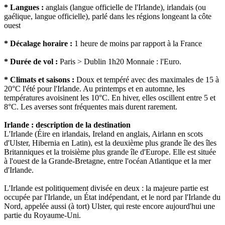
* Langues :
anglais (langue officielle de l'Irlande), irlandais (ou
gaélique, langue officielle), parlé dans les régions longeant la côte
ouest
* Décalage horaire :
1 heure de moins par rapport à la France
* Durée de vol :
Paris > Dublin 1h20 Monnaie : l'Euro.
* Climats et saisons :
Doux et tempéré avec des maximales de 15 à
20°C l'été pour l'Irlande. Au printemps et en automne, les
températures avoisinent les 10°C. En hiver, elles oscillent entre 5 et
8°C. Les averses sont fréquentes mais durent rarement.
Irlande : description de la destination
L'Irlande (Éire en irlandais, Ireland en anglais, Airlann en scots
d'Ulster, Hibernia en Latin), est la deuxième plus grande île des îles
Britanniques et la troisième plus grande île d'Europe. Elle est située
à l'ouest de la Grande-Bretagne, entre l'océan Atlantique et la mer
d'Irlande.
L'Irlande est politiquement divisée en deux : la majeure partie est
occupée par l'Irlande, un État indépendant, et le nord par l'Irlande du
Nord, appelée aussi (à tort) Ulster, qui reste encore aujourd'hui une
partie du Royaume-Uni.