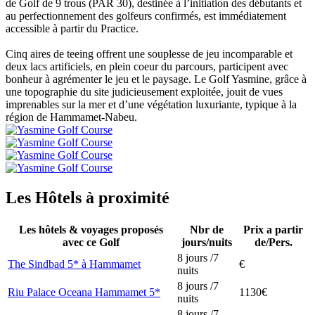
de Golf de 9 trous (PAR 30), destinée à l’initiation des débutants et
au perfectionnement des golfeurs confirmés, est immédiatement
accessible à partir du Practice.
Cinq aires de teeing offrent une souplesse de jeu incomparable et
deux lacs artificiels, en plein coeur du parcours, participent avec
bonheur à agrémenter le jeu et le paysage. Le Golf Yasmine, grâce à
une topographie du site judicieusement exploitée, jouit de vues
imprenables sur la mer et d’une végétation luxuriante, typique à la
région de Hammamet-Nabeu.
Les Hôtels à proximité
Les hôtels & voyages proposés
Nbr de
Prix a partir
avec ce Golf
jours/nuits
de/Pers.
8 jours /7
The Sindbad 5* à Hammamet
€
nuits
8 jours /7
Riu Palace Oceana Hammamet 5*
1130€
nuits
8 jours /7