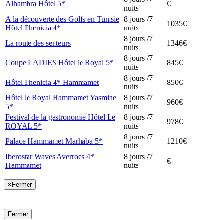
Alhambra Hôtel 5*
€
nuits
A la découverte des Golfs en Tunisie
8 jours /7
1035€
Hôtel Phenicia 4*
nuits
8 jours /7
La route des senteurs
1346€
nuits
8 jours /7
Coupe LADIES Hôtel le Royal 5*
845€
nuits
8 jours /7
Hôtel Phenicia 4* Hammamet
850€
nuits
Hôtel le Royal Hammamet Yasmine
8 jours /7
960€
5*
nuits
Festival de la gastronomie Hôtel Le
8 jours /7
978€
ROYAL 5*
nuits
8 jours /7
Palace Hammamet Marhaba 5*
1210€
nuits
Iberostar Waves Averroes 4*
8 jours /7
€
Hammamet
nuits
×
Fermer
Fermer