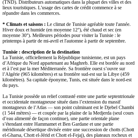
(TND). Distributeurs automatiques dans la plupart des villes et des
lieux touristiques. L'usage des cartes de crédit commence à se
répandre dans les commerces.
* Climats et saisons :
Le climat de Tunisie agréable toute l'année.
Hiver doux et humide (en moyenne 12°), été chaud et sec (en
moyenne 30°). Meilleures périodes pour visiter la Tunisie : le
printemps à partir de mi-avril et l'automne à partir de septembre.
Tunisie : description de la destination
La Tunisie, officiellement la République tunisienne, est un pays
d’Afrique du Nord appartenant au Maghreb. Elle est bordée au nord
et à l’est par la mer Méditerranée. Sa frontière ouest s’ouvre sur
l’Algérie (965 kilomètres) et sa frontière sud-est sur la Libye (459
kilomètres). Sa capitale éponyme, Tunis, est située dans le nord-est
du pays.
La Tunisie possède un relief contrasté entre une partie septentrionale
et occidentale montagneuse située dans l’extension du massif
montagneux de l’Atlas — son point culminant est le Djebel Chambi
(1 544 mètres) — et coupée par la plaine de la Medjerda (seul cours
d’eau alimenté de façon continue), une partie orientale plane
s’étendant entre Hammamet et Ben Gardane et une partie
méridionale désertique divisée entre une succession de chotts (Chott
el-Gharsa, Chott el-Jérid et Chott el-Fejaj), des plateaux rocheux et