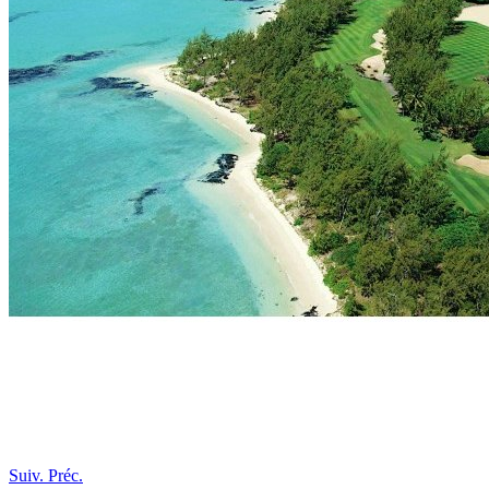
Suiv.
Préc.