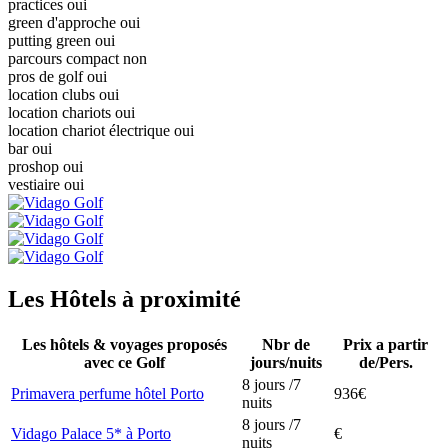
practices oui
green d'approche oui
putting green oui
parcours compact non
pros de golf oui
location clubs oui
location chariots oui
location chariot électrique oui
bar oui
proshop oui
vestiaire oui
Les Hôtels à proximité
Les hôtels & voyages proposés
Nbr de
Prix a partir
avec ce Golf
jours/nuits
de/Pers.
8 jours /7
Primavera perfume hôtel Porto
936€
nuits
8 jours /7
Vidago Palace 5* à Porto
€
nuits