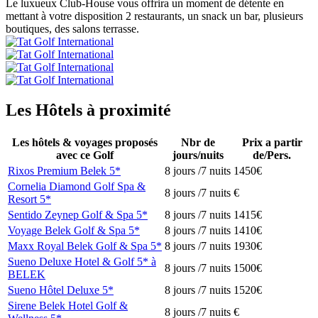
Le luxueux Club-House vous offrira un moment de détente en
mettant à votre disposition 2 restaurants, un snack un bar, plusieurs
boutiques, des salons terrasse.
Les Hôtels à proximité
Les hôtels & voyages proposés
Nbr de
Prix a partir
avec ce Golf
jours/nuits
de/Pers.
Rixos Premium Belek 5*
8 jours /7 nuits
1450€
Cornelia Diamond Golf Spa &
8 jours /7 nuits
€
Resort 5*
Sentido Zeynep Golf & Spa 5*
8 jours /7 nuits
1415€
Voyage Belek Golf & Spa 5*
8 jours /7 nuits
1410€
Maxx Royal Belek Golf & Spa 5*
8 jours /7 nuits
1930€
Sueno Deluxe Hotel & Golf 5* à
8 jours /7 nuits
1500€
BELEK
Sueno Hôtel Deluxe 5*
8 jours /7 nuits
1520€
Sirene Belek Hotel Golf &
8 jours /7 nuits
€