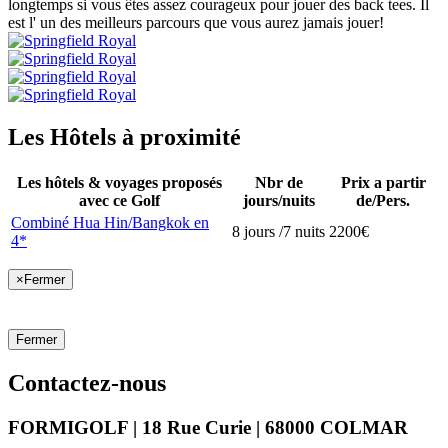
longtemps si vous êtes assez courageux pour jouer des back tees. Il
est l' un des meilleurs parcours que vous aurez jamais jouer!
Les Hôtels à proximité
Les hôtels & voyages proposés
Nbr de
Prix a partir
avec ce Golf
jours/nuits
de/Pers.
Combiné Hua Hin/Bangkok en
8 jours /7 nuits
2200€
4*
×
Fermer
Fermer
Contactez-nous
FORMIGOLF | 18 Rue Curie | 68000 COLMAR