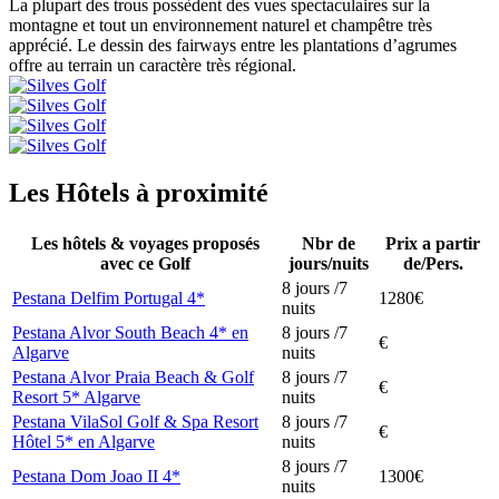
La plupart des trous possèdent des vues spectaculaires sur la
montagne et tout un environnement naturel et champêtre très
apprécié. Le dessin des fairways entre les plantations d’agrumes
offre au terrain un caractère très régional.
Les Hôtels à proximité
Les hôtels & voyages proposés
Nbr de
Prix a partir
avec ce Golf
jours/nuits
de/Pers.
8 jours /7
Pestana Delfim Portugal 4*
1280€
nuits
Pestana Alvor South Beach 4* en
8 jours /7
€
Algarve
nuits
Pestana Alvor Praia Beach & Golf
8 jours /7
€
Resort 5* Algarve
nuits
Pestana VilaSol Golf & Spa Resort
8 jours /7
€
Hôtel 5* en Algarve
nuits
8 jours /7
Pestana Dom Joao II 4*
1300€
nuits