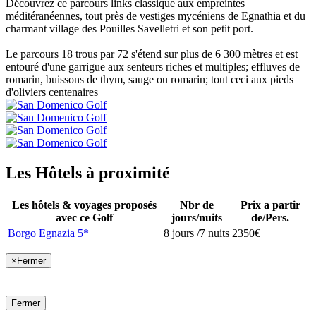
Découvrez ce parcours links classique aux empreintes
méditéranéennes, tout près de vestiges mycéniens de Egnathia et du
charmant village des Pouilles Savelletri et son petit port.
Le parcours 18 trous par 72 s'étend sur plus de 6 300 mètres et est
entouré d'une garrigue aux senteurs riches et multiples; effluves de
romarin, buissons de thym, sauge ou romarin; tout ceci aux pieds
d'oliviers centenaires
Les Hôtels à proximité
Les hôtels & voyages proposés
Nbr de
Prix a partir
avec ce Golf
jours/nuits
de/Pers.
Borgo Egnazia 5*
8 jours /7 nuits
2350€
×
Fermer
Fermer