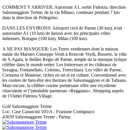
COMMENT Y ARRIVER: Autoroute A1, sortie Fidenza, direction
Salsomaggiore Terme; de la via Milano, continuer pendant 7 km
dans la direction de Pellegrino.
DANS LES ENVIRONS: Aéroport civil de Parme (30 km), n'ud
autoroutier A1 (10 km) de liaison avec les principales villes
italiennes, Bologne (100 km), Milan (100 km).
A NE PAS MANQUER: Les Terres verdiennes dont la maison
natale du Maestro Giuseppe Verdi à Roncole Verdi, Busseto, la villa
de S.Agata, le théâtre Regio de Parme, temple da la musique lyrique
célèbre dans le monde entier. Les forteresses et les châteaux de
Soragna, Fontanellato, Colorno, Torrechiara. Les villes de Parme,
Cremona et Mantoue, riches en art et en culture. Conventionné avec
les centres de bien-être des thermes de Salsomaggiore et de Tabiano.
Mais encore, la célèbre cuisine parmesane offre une excellente
charcuterie et l’inimitable parmesan «Reggiano». Shopping auprès
de l’Outlet Fidenza Village.
Golf Salsomaggiore Terme
Loc. Case Carancini 105/A - Frazione Contignaco
43039 Salsomaggiore Terme - Parma