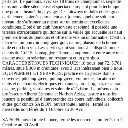
parfaites. Le parcours, avec ses 18 trous de championnat, serpente
dans une vallée silencieuse et spectaculaire, tant pour la technique
que pour la beauté du paysage. Des fairways ondulés et des greens
parfaitement soignés permettent aux joueurs, quel que soit leur
niveau, de s’affronter au mieux sur un terrain en excellentes
conditions. Doté d’un club house vaste et soigné, il possède une
terrasse extraordinaire qui donne sur la vallée qui accueille les neuf
premiers trous du parcours et offre une vue incontournable. C’est un
lieu idéal où pouvoir conjuguer golf, nature, plaisirs de la bonne
table et du bon vin. Les services, qui sont tous à la disposition des
clients du Golf Salsomaggiore Terme, comprennent entre autre une
piscine avec un solarium, un restaurant et un pro shop.
CARACTERISTIQUES TECHNIQUES: 18 trous, par 72, 5.761
mètres, situé à 360 m d’altitude, avec 3 lacs intéressant bien 5 trous.
EQUIPEMENT ET SERVICES: practice de 15 places dont 5
couvertes, pitching green, putting green, voiturettes, location de
clubs et de chariots électriques et manuels, pro shop, bar, restaurant,
piscine, parking, vestiaires et salon de télévision. La présence du
professeurs Alberto Limonta et Norbert Aziaga assure à tous les
joueurs la possibilité d’entreprendre des cours individuels, collectifs
et des golf clinics.SAISON: ouvert toute l’année, fermé les
mercredis non fériés du 1 Octobre au 30 Avril.
SAISON: ouvert toute l’année, fermé les mercredis non fériés du 1
Octobre au 30 Avril.