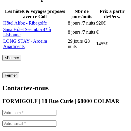
Les hôtels & voyages proposés
Nbr de
Prix a partir
avec ce Golf
jours/nuits
de/Pers.
Hôtel Alfoz - Ribagolfe
8 jours /7 nuits
920€
Sana Hôtel Sesimbra 4* à
8 jours /7 nuits
€
Lisbonne
LONG STAY - Aroeira
29 jours /28
1455€
Apartments
nuits
×
Fermer
Fermer
Contactez-nous
FORMIGOLF | 18 Rue Curie | 68000 COLMAR